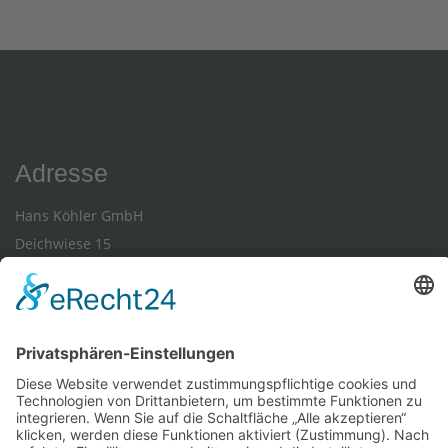
Adresse
Hans Köhler GmbH
Deichwiese 15
36266 Heringen-Widdershausen
Kommunikation
Telefon 06624/919310
E-Mail-Kontakt