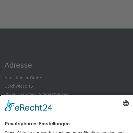
Adresse
Hans Köhler GmbH
Deichwiese 15
36266 Heringen-Widdershausen
Kommunikation