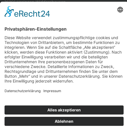
36266 Heringen-Widdershausen
Kommunikation
Telefon 06624/919310
E-Mail-Kontakt
Social media
© 2005- 2026 Hans Köhler GmbH produziert von der
Internetagentur dd-media.de
|
Impressum
|
Datenschutz