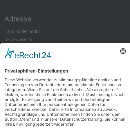
Adresse
Hans Köhler GmbH
Deichwiese 15
36266 Heringen-Widdershausen
Kommunikation
Telefon 06624/919310
E-Mail-Kontakt
Social media